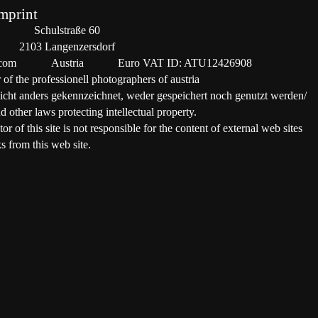
mprint
Schulstraße 60
2103 Langenzersdorf
.com
Austria
Euro VAT ID: ATU12426908
of the professionell photographers of austria
nicht anders gekennzeichnet, weder gespeichert noch genutzt werden/
nd
ot
her
laws
p
rotecting intellectual property.
r of this site
is
not
re
spo
nsible
for the
content
of e
xter
na
l web sites
ks
from
this
web s
it
e.