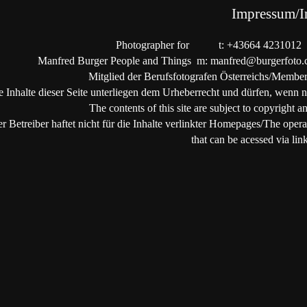
Impressum/I
Photographer for
t: +43664 4231012
Manfred Burger
People and Things
m: manfred@burgerfoto
Mitglied der Berufsfotografen Österreichs/Member 
e Inhalte dieser Seite unterliegen dem Urheberrecht und dürfen, wenn 
The contents o
f this
site are
su
bject
to
copyright
a
r Betreiber haftet nicht für die Inhalte verlinkter Homepages/The operato
that can be acessed via lin